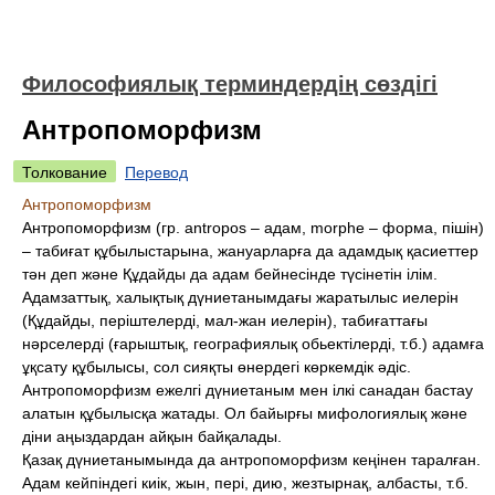
Философиялық терминдердің сөздігі
Антропоморфизм
Толкование
Перевод
Антропоморфизм
Антропоморфизм (гр. аntropos – адам, morphe – форма, пішін)
– табиғат құбылыстарына, жануарларға да адамдық қасиеттер
тән деп және Құдайды да адам бейнесінде түсінетін ілім.
Адамзаттық, халықтық дүниетанымдағы жаратылыс иелерін
(Құдайды, періштелерді, мал-жан иелерін), табиғаттағы
нәрселерді (ғарыштық, географиялық обьектілерді, т.б.) адамға
ұқсату құбылысы, сол сияқты өнердегі көркемдік әдіс.
Антропоморфизм ежелгі дүниетаным мен ілкі санадан бастау
алатын құбылысқа жатады. Ол байырғы мифологиялық және
діни аңыздардан айқын байқалады.
Қазақ дүниетанымында да антропоморфизм кеңінен таралған.
Адам кейпіндегі киік, жын, пері, дию, жезтырнақ, албасты, т.б.