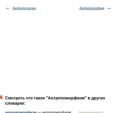
Антропология
Антропософия
Смотреть что такое "Антропоморфизм" в других
словарях:
антропоморфизм
— антропоморфизм …
Орфографический