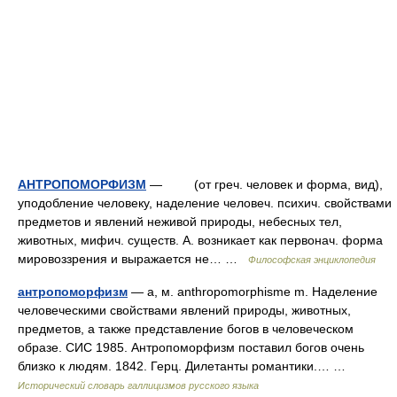
АНТРОПОМОРФИЗМ
— (от греч. человек и форма, вид),
уподобление человеку, наделение человеч. психич. свойствами
предметов и явлений неживой природы, небесных тел,
животных, мифич. существ. А. возникает как первонач. форма
мировоззрения и выражается не… …
Философская энциклопедия
антропоморфизм
— а, м. anthropomorphisme m. Наделение
человеческими свойствами явлений природы, животных,
предметов, а также представление богов в человеческом
образе. СИС 1985. Антропоморфизм поставил богов очень
близко к людям. 1842. Герц. Дилетанты романтики.… …
Исторический словарь галлицизмов русского языка