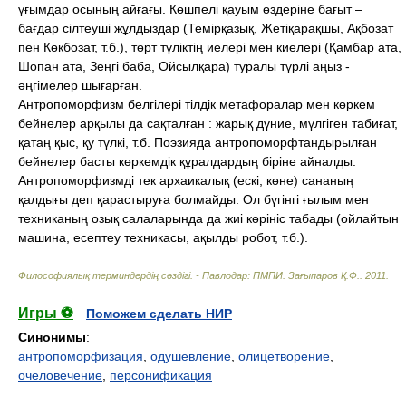
ұғымдар осының айғағы. Көшпелі қауым өздеріне бағыт –
бағдар сілтеуші жұлдыздар (Темірқазық, Жетіқарақшы, Ақбозат
пен Көкбозат, т.б.), төрт түліктің иелері мен киелері (Қамбар ата,
Шопан ата, Зеңгі баба, Ойсылқара) туралы түрлі аңыз -
әңгімелер шығарған.
Антропоморфизм белгілері тілдік метафоралар мен көркем
бейнелер арқылы да сақталған : жарық дүние, мүлгіген табиғат,
қатаң қыс, қу түлкі, т.б. Поэзияда антропоморфтандырылған
бейнелер басты көркемдік құралдардың біріне айналды.
Антропоморфизмді тек архаикалық (ескі, көне) сананың
қалдығы деп қарастыруға болмайды. Ол бүгінгі ғылым мен
техниканың озық салаларында да жиі көрініс табады (ойлайтын
машина, есептеу техникасы, ақылды робот, т.б.).
Философиялық терминдердің сөздігі. - Павлодар: ПМПИ
.
Зағыпаров Қ.Ф.
.
2011
.
Игры ⚽
Поможем сделать НИР
Синонимы
:
антропоморфизация
,
одушевление
,
олицетворение
,
очеловечение
,
персонификация