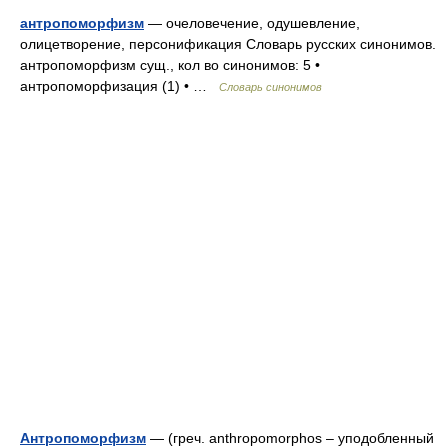
антропоморфизм
— очеловечение, одушевление,
олицетворение, персонификация Словарь русских синонимов.
антропоморфизм сущ., кол во синонимов: 5 •
антропоморфизация (1) • …
Словарь синонимов
Антропоморфизм
— (греч. anthropomorphos – уподобленный