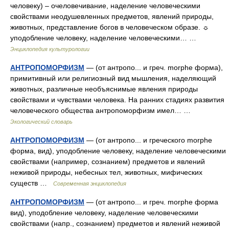
человеку) – очеловечивание, наделение человеческими
свойствами неодушевленных предметов, явлений природы,
животных, представление богов в человеческом образе. ☼
уподобление человеку, наделение человеческими… …
Энциклопедия культурологии
АНТРОПОМОРФИЗМ
— (от антропо... и греч. morphe форма),
примитивный или религиозный вид мышления, наделяющий
животных, различные необъяснимые явления природы
свойствами и чувствами человека. На ранних стадиях развития
человеческого общества антропоморфизм имел… …
Экологический словарь
АНТРОПОМОРФИЗМ
— (от антропо... и греческого morphe
форма, вид), уподобление человеку, наделение человеческими
свойствами (например, сознанием) предметов и явлений
неживой природы, небесных тел, животных, мифических
существ …
Современная энциклопедия
АНТРОПОМОРФИЗМ
— (от антропо... и греч. morphe форма
вид), уподобление человеку, наделение человеческими
свойствами (напр., сознанием) предметов и явлений неживой